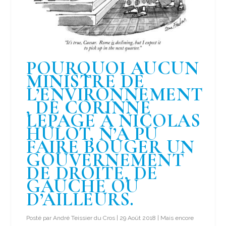
POURQUOI AUCUN
MINISTRE DE
L’ENVIRONNEMENT
, DE CORINNE
LEPAGE À NICOLAS
HULOT, N’A PU
FAIRE BOUGER UN
GOUVERNEMENT
DE DROITE, DE
GAUCHE OU
D’AILLEURS.
Posté par
André Teissier du Cros
|
29 Août 2018
|
Mais encore