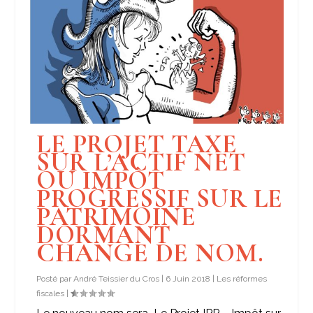
LE PROJET TAXE
SUR L’ACTIF NET
OU IMPÔT
PROGRESSIF SUR LE
PATRIMOINE
DORMANT
CHANGE DE NOM.
Posté par
André Teissier du Cros
|
6 Juin 2018
|
Les réformes
fiscales
|