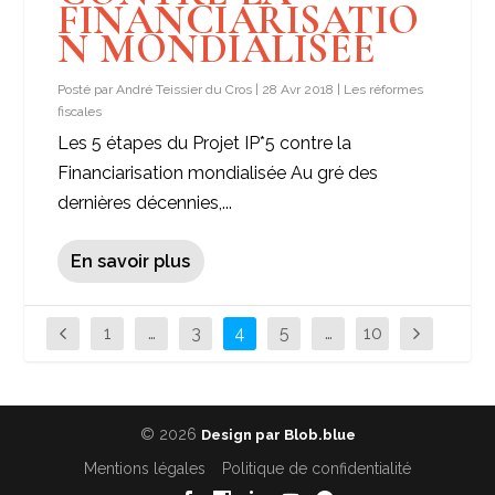
FINANCIARISATIO
N MONDIALISÉE
Posté par
André Teissier du Cros
|
28 Avr 2018
|
Les réformes
fiscales
Les 5 étapes du Projet IP*5 contre la
Financiarisation mondialisée Au gré des
dernières décennies,...
En savoir plus
1
…
3
4
5
…
10
© 2026
Design par Blob.blue
Mentions légales
Politique de confidentialité