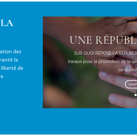
 LA
UNE RÉPUBL
vation des
SUR QUOI REPOSE LA REPUBLIQ
antit la
travaux pour la promotion de la l
 liberté de
ce qui est
ce
Lire l