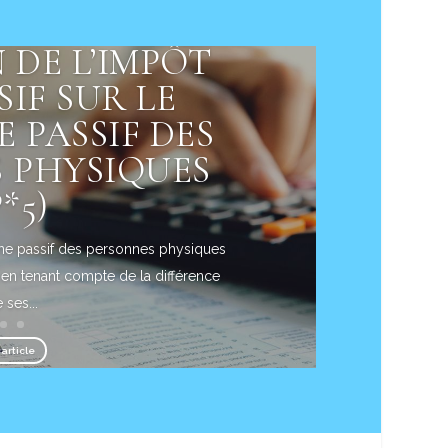
 DE L’IMPÔT
IF SUR LE
 PASSIF DES
 PHYSIQUES
P*5)
oine passif des personnes physiques
u, en tenant compte de la différence
 ses...
'article