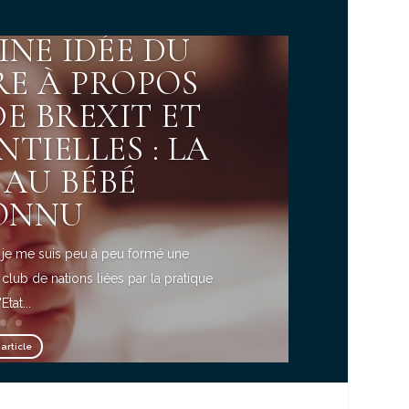
INE IDÉE DU
RE À PROPOS
DE BREXIT ET
NTIELLES : LA
 AU BÉBÉ
ONNU
 - je me suis peu à peu formé une
club de nations liées par la pratique
Etat...
'article