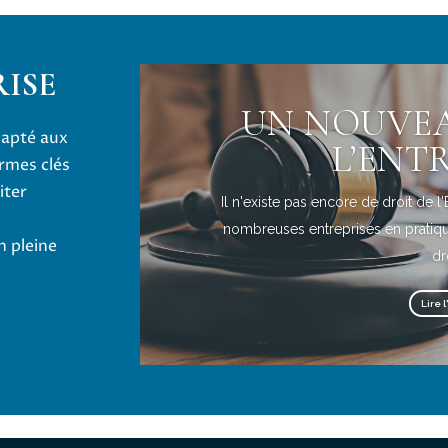
RISE
UN NOUVEA
adapté aux
L’ENT
rmes clés
iter
Il n'existe pas encore de droit de l
nombreuses entreprises en pratiq
 pleine
dro
Lire l