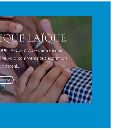
IQUE LAÏQUE
UE LAIQUE ? À ce stade de nos
aïcité, voici comment nous exprimons
 différent...
'article