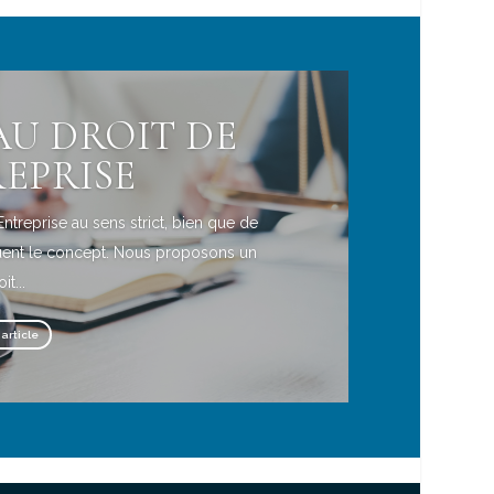
U DROIT DE
REPRISE
'Entreprise au sens strict, bien que de
uent le concept. Nous proposons un
it...
'article