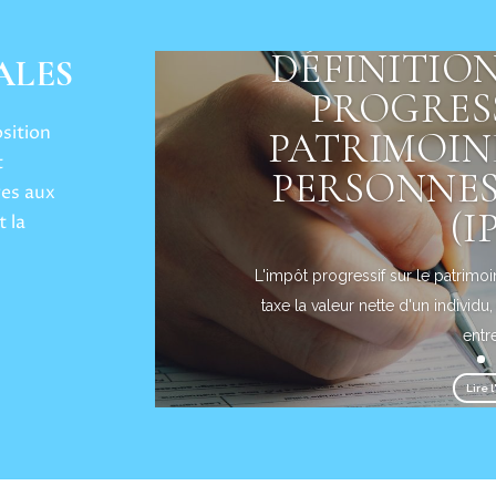
DÉFINITION
ALES
PROGRESS
osition
PATRIMOINE
t
PERSONNES
ges aux
(I
t la
L'impôt progressif sur le patrim
taxe la valeur nette d'un individ
entre
Lire l