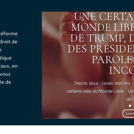
UNE CERTA
MONDE LIB
 réforme
DE TRUMP, 
 droit de
DES PRÉSIDE
e
PAROLE
itique
taux, en
INC
 vous
ée de
Depuis 1944 - j'avais sept ans
certaine idée du Monde Libre : Un 
de l'
Lire l