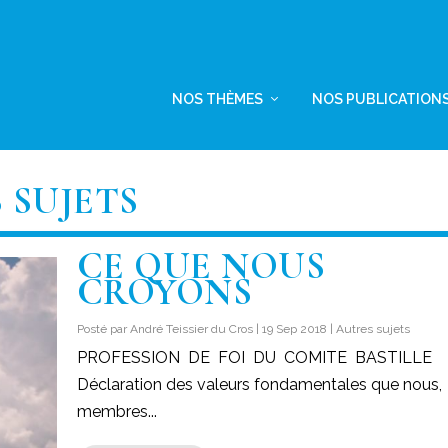
NOS THÈMES
NOS PUBLICATION
 SUJETS
CE QUE NOUS
CROYONS
Posté par
André Teissier du Cros
|
19 Sep 2018
|
Autres sujets
PROFESSION DE FOI DU COMITE BASTILLE
Déclaration des valeurs fondamentales que nous,
membres...