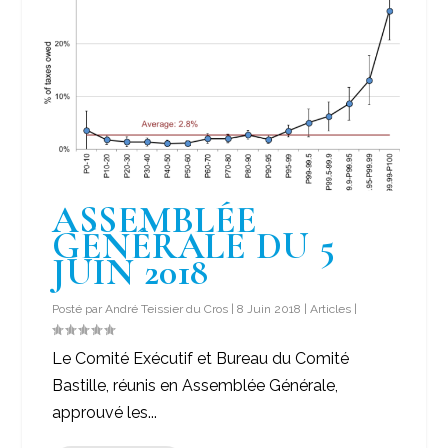
ASSEMBLÉE
GÉNÉRALE DU 5
JUIN 2018
Posté par
André Teissier du Cros
|
8 Juin 2018
|
Articles
|
Le Comité Exécutif et Bureau du Comité
Bastille, réunis en Assemblée Générale,
approuvé les...