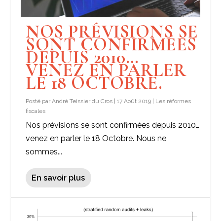
NOS PRÉVISIONS SE
SONT CONFIRMÉES
DEPUIS 2010…
VENEZ EN PARLER
LE 18 OCTOBRE.
Posté par
André Teissier du Cros
|
17 Août 2019
|
Les réformes
fiscales
Nos prévisions se sont confirmées depuis 2010…
venez en parler le 18 Octobre. Nous ne
sommes...
En savoir plus