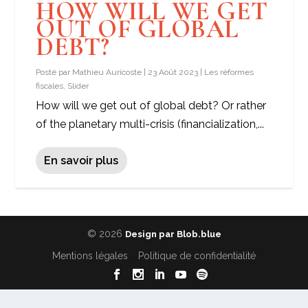
HOW WILL WE GET
OUT OF GLOBAL
DEBT?
Posté par
Mathieu Auricoste
|
23 Août 2023
|
Les réformes
fiscales
,
Slider
How will we get out of global debt? Or rather
of the planetary multi-crisis (financialization,...
En savoir plus
© 2026
Design par Blob.blue
Mentions légales
Politique de confidentialité