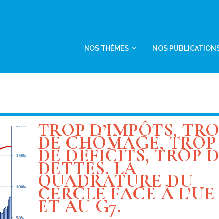
NOS THÈMES
NOS PUBLICATION
TROP D’IMPÔTS, TR
DE CHÔMAGE, TROP
DE DÉFICITS, TROP 
DETTES. LA
QUADRATURE DU
CERCLE FACE À L’UE
ET AU G7.