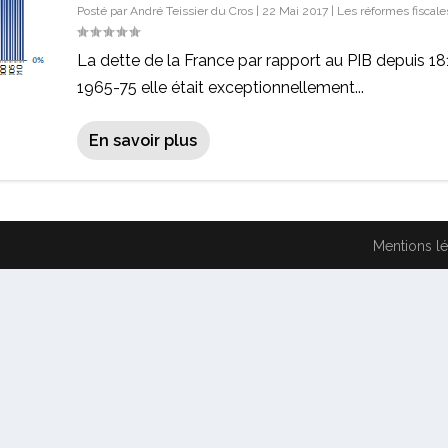
Posté par
André Teissier du Cros
|
22 Mai 2017
|
Les réformes fiscale
La dette de la France par rapport au PIB depuis 18
1965-75 elle était exceptionnellement...
En savoir plus
Mentions l