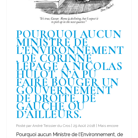
POURQUOI AUCUN
MINISTRE DE
L’ENVIRONNEMENT
, DE CORINNE
LEPAGE À NICOLAS
HULOT, N’A PU
FAIRE BOUGER UN
GOUVERNEMENT
DE DROITE, DE
GAUCHE OU
D’AILLEURS.
Posté par
André Teissier du Cros
|
29 Août 2018
|
Mais encore
Pourquoi aucun Ministre de l’Environnement, de