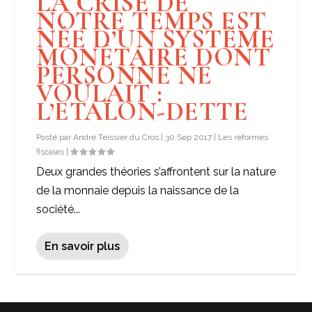
LA CRISE DE
NOTRE TEMPS EST
NÉE D’UN SYSTÈME
MONÉTAIRE DONT
PERSONNE NE
VOULAIT :
L’ETALON-DETTE
Posté par
André Teissier du Cros
|
30 Sep 2017
|
Les réformes
fiscales
|
Deux grandes théories s’affrontent sur la nature
de la monnaie depuis la naissance de la
société...
En savoir plus