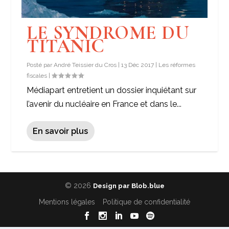
LE SYNDROME DU
TITANIC
Posté par
André Teissier du Cros
|
13 Déc 2017
|
Les réformes
fiscales
|
Médiapart entretient un dossier inquiétant sur
l’avenir du nucléaire en France et dans le...
En savoir plus
© 2026
Design par Blob.blue
Mentions légales
Politique de confidentialité