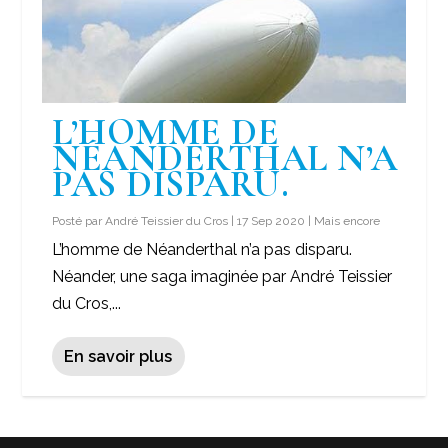
L’HOMME DE
NÉANDERTHAL N’A
PAS DISPARU.
Posté par
André Teissier du Cros
|
17 Sep 2020
|
Mais encore
L’homme de Néanderthal n’a pas disparu.
Néander, une saga imaginée par André Teissier
du Cros,...
En savoir plus