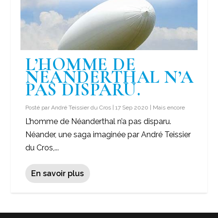
L’HOMME DE
NÉANDERTHAL N’A
PAS DISPARU.
Posté par
André Teissier du Cros
|
17 Sep 2020
|
Mais encore
L’homme de Néanderthal n’a pas disparu.
Néander, une saga imaginée par André Teissier
du Cros,...
En savoir plus