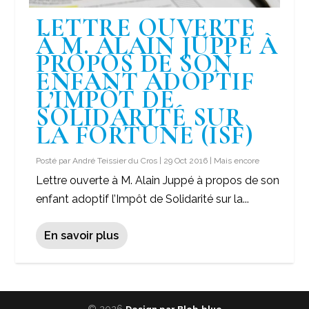
LETTRE OUVERTE
À M. ALAIN JUPPÉ À
PROPOS DE SON
ENFANT ADOPTIF
L’IMPÔT DE
SOLIDARITÉ SUR
LA FORTUNE (ISF)
Posté par
André Teissier du Cros
|
29 Oct 2016
|
Mais encore
Lettre ouverte à M. Alain Juppé à propos de son
enfant adoptif l’Impôt de Solidarité sur la...
En savoir plus
© 2026