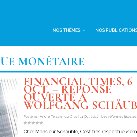
NOS THÈMES
NOS PUBLICATION
QUE MONÉTAIRE
FINANCIAL TIMES, 6
OCT. – RÉPONSE
OUVERTE À
WOLFGANG SCHÄUB
Posté par
André Teissier du Cros
|
11 Oct 2017
|
Les réformes fiscales
Cher Monsieur Schäuble, C’est très respectueuse