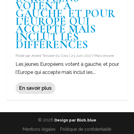
VOTENT À
GAUCHE, ET POUR
L’EUROPE QUI
ACCEPTE MAIS
INCLUT LES
DIFFÉRENCES
Posté par
André Teissier du Cros
|
23 Juin 2017
|
Mais encore
Les jeunes Européens votent à gauche, et pour
l’Europe qui accepte mais inclut les...
En savoir plus
© 2026
Design par Blob.blue
Mentions légales
Politique de confidentialité