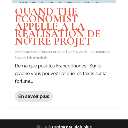
QUAND THE
ECONOMIST
APPELLE À LA
RÉALISATION DE
NOTRE PROJET
Posté par
André Teissier du Cros
|
22 Fév 2018
|
Les réformes
fiscales
|
Remarque pour les Francophones : Sur le
graphe vous pouvez lire que les taxes sur la
fortune...
En savoir plus
© 2026
Design par Blob.blue