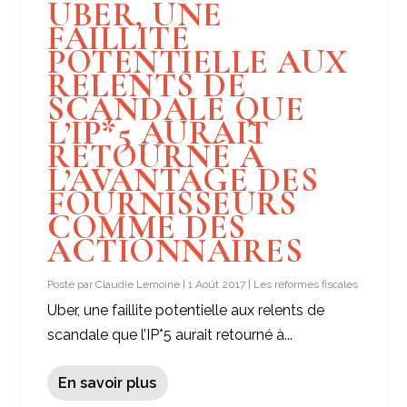
UBER, UNE
FAILLITE
POTENTIELLE AUX
RELENTS DE
SCANDALE QUE
L’IP*5 AURAIT
RETOURNÉ À
L’AVANTAGE DES
FOURNISSEURS
COMME DES
ACTIONNAIRES
Posté par
Claudie Lemoine
|
1 Août 2017
|
Les réformes fiscales
Uber, une faillite potentielle aux relents de
scandale que l’IP*5 aurait retourné à...
En savoir plus