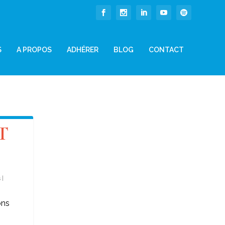
S
A PROPOS
ADHÉRER
BLOG
CONTACT
T
s
|
ons