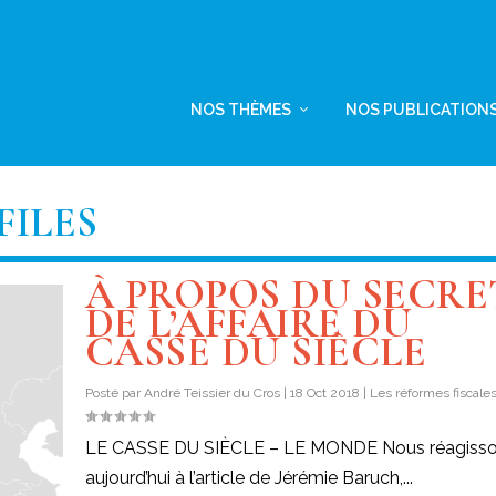
NOS THÈMES
NOS PUBLICATION
FILES
À PROPOS DU SECRE
DE L’AFFAIRE DU
CASSE DU SIÈCLE
Posté par
André Teissier du Cros
|
18 Oct 2018
|
Les réformes fiscale
LE CASSE DU SIÈCLE – LE MONDE Nous réagiss
aujourd’hui à l’article de Jérémie Baruch,...