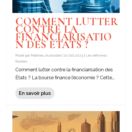
COMMENT LUTTER
CONTRE LA
FINANCIARISATIO
N DES ÉTATS ?
Posté par
Mathieu Auricoste
|
20 Oct 2023
|
Les réformes
fiscales
Comment lutter contre la financiarisation des
États ? La bourse finance l’économie ? Cette...
En savoir plus