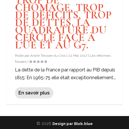
TROP DE
CHÔMAGE, TROP
DE DÉFICITS, TROP
DE DETTES. LA
QUADRATURE DU
CERCLE FACE À
L’UE ET AU G7.
Posté par
André Teissier du Cros
|
22 Mai 2017
|
Les réformes
fiscales
|
La dette de la France par rapport au PIB depuis
1815: En 1965-75 elle était exceptionnellement...
En savoir plus
© 2026
Design par Blob.blue