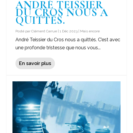
ANDRÉ TEISSIER
DU CROS NOUS A
QUITTÉS.
Posté par
Clément Carrue
|
1 Déc 2023
|
Mais encore
André Teissier du Cros nous a quittés. C’est avec
une profonde tristesse que nous vous...
En savoir plus