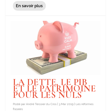
En savoir plus
LA DETTE, LE PIB
ET LE PATRIMOINE
POUR LES NULS
Posté par
André Teissier du Cros
|
3 Mar 2019
|
Les réformes
fiscales