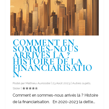
COMMENT EN
SOMMES-NOUS
ARRIVÉS LÀ ?
HISTOIRE DE LA
FINANCIARISATIO
N.
Posté par
Mathieu Auricoste
|
23 Août 2023
|
Autres sujets
,
Slider
|
Comment en sommes-nous arrivés là ? Histoire
de la financiarisation. En 2020-2023 la dette...