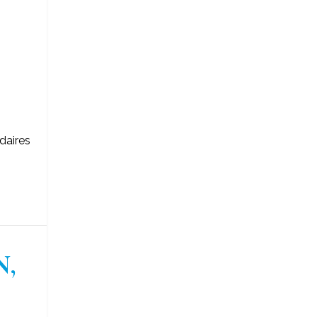
daires
,