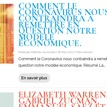
COMMENT LE
CORONAVIRUS NOU
CONTRAINDRA À
REMETTRE EN
QUESTION NOTRE
MODÈLE
ÉCONOMIQUE.
Posté par
Mathieu Auricoste
|
28 Mar 2020
|
Mais encore
Comment le Coronavirus nous contraindra à remet
question notre modèle économique. Résumé La...
En savoir plus
ELIZABETH WARREN
GABRIEL ZUCMAN,