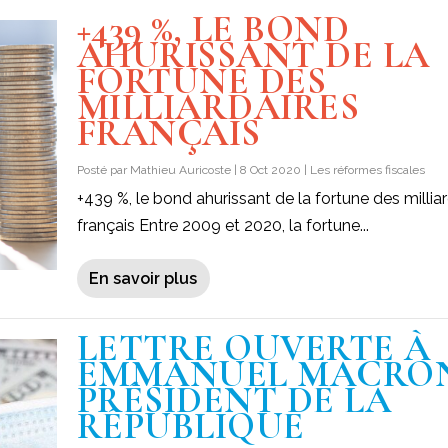
+439 %, LE BOND
AHURISSANT DE LA
FORTUNE DES
MILLIARDAIRES
FRANÇAIS
Posté par
Mathieu Auricoste
|
8 Oct 2020
|
Les réformes fiscales
+439 %, le bond ahurissant de la fortune des milliar
français Entre 2009 et 2020, la fortune...
En savoir plus
LETTRE OUVERTE À
EMMANUEL MACRON
PRÉSIDENT DE LA
RÉPUBLIQUE