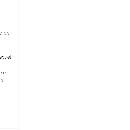
é de
,
equel
 –
eler
 a